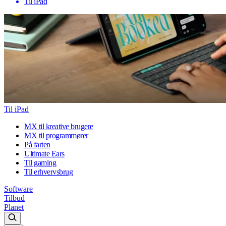
Til iPad
Til iPad
MX til kreative brugere
MX til programmører
På farten
Ultimate Ears
Til gaming
Til erhvervsbrug
Software
Tilbud
Planet