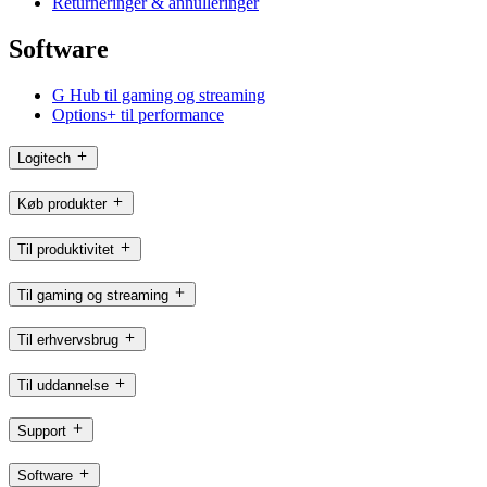
Returneringer & annulleringer
Software
G Hub til gaming og streaming
Options+ til performance
Logitech
Køb produkter
Til produktivitet
Til gaming og streaming
Til erhvervsbrug
Til uddannelse
Support
Software