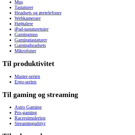
Mus
Tastaturer
Headsets og øretelefoner
Webkameraer
Højttalere
iPad-tastaturetuier
Gamingmus
Gamingtastaturer
Gamingheadsets
Mikrofoner
Til produktivitet
Master-serien
Ergo-serien
Til gaming og streaming
Astro Gaming
Pro-gaming
Racersimulering
Streamingudstyr