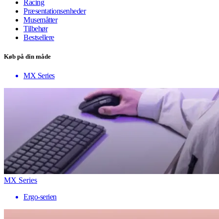
Racing
Præsentationsenheder
Musemåtter
Tilbehør
Bestsellere
Køb på din måde
MX Series
MX Series
Ergo-serien