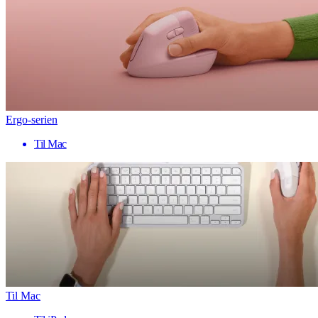
Ergo-serien
Til Mac
Til Mac