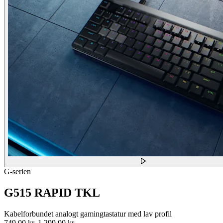
G-serien
G515 RAPID TKL
Kabelforbundet analogt gamingtastatur med lav profil
749,00 kr.
1.299,00 kr.