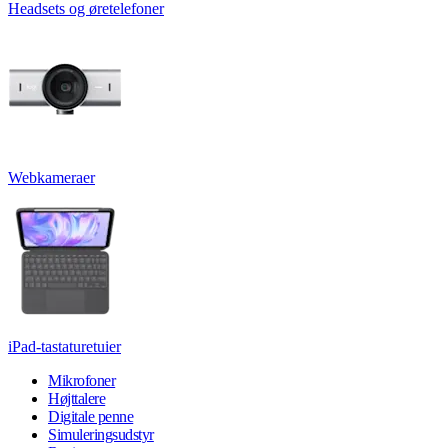
Headsets og øretelefoner
Webkameraer
iPad-tastaturetuier
Mikrofoner
Højttalere
Digitale penne
Simuleringsudstyr