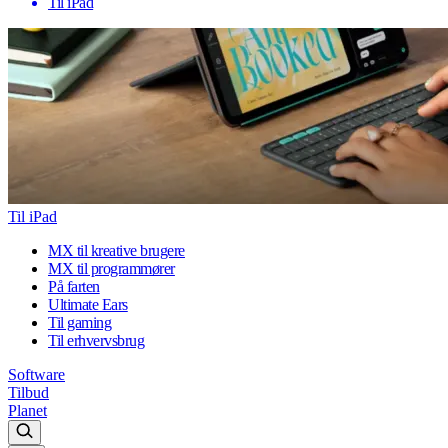
Til iPad
Til iPad
MX til kreative brugere
MX til programmører
På farten
Ultimate Ears
Til gaming
Til erhvervsbrug
Software
Tilbud
Planet