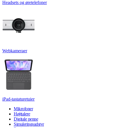
Headsets og øretelefoner
Webkameraer
iPad-tastaturetuier
Mikrofoner
Højttalere
Digitale penne
Simuleringsudstyr