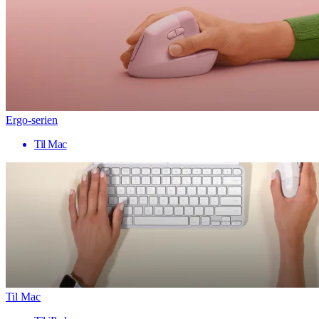
Ergo-serien
Til Mac
Til Mac