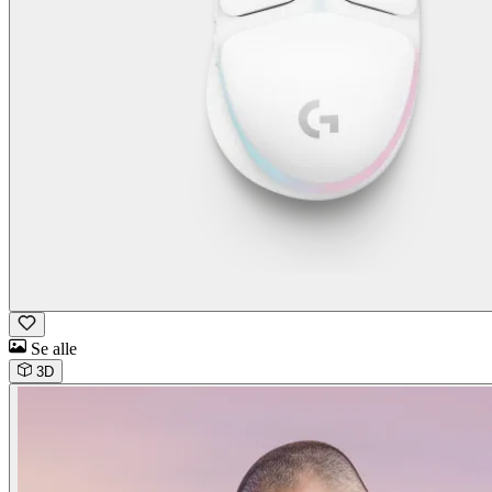
Se alle
3D