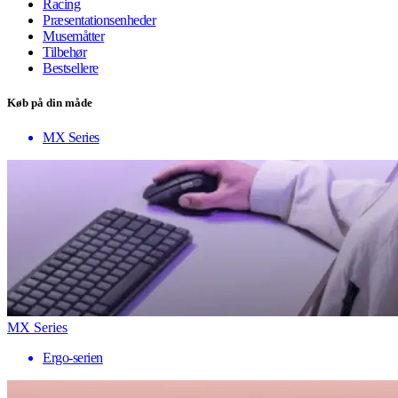
Racing
Præsentationsenheder
Musemåtter
Tilbehør
Bestsellere
Køb på din måde
MX Series
MX Series
Ergo-serien