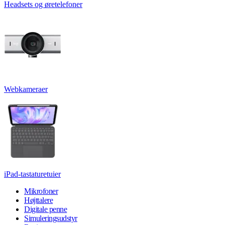
Headsets og øretelefoner
Webkameraer
iPad-tastaturetuier
Mikrofoner
Højttalere
Digitale penne
Simuleringsudstyr