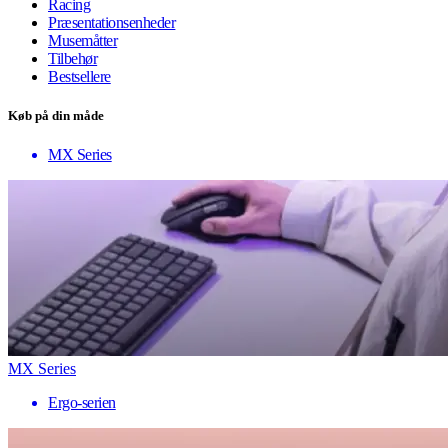
Racing
Præsentationsenheder
Musemåtter
Tilbehør
Bestsellere
Køb på din måde
MX Series
MX Series
Ergo-serien