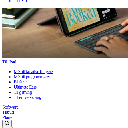
Til iPad
Til iPad
MX til kreative brugere
MX til programmører
På farten
Ultimate Ears
Til gaming
Til erhvervsbrug
Software
Tilbud
Planet