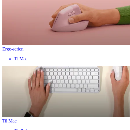
Ergo-serien
Til Mac
Til Mac