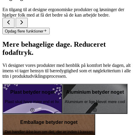
En tilgang til at designe ergonomiske produkter og løsninger der
hjælper folk med at få det bedre så de kan arbejde bedre.
Opdag flere funktioner
Mere behagelige dage. Reduceret
fodaftryk.
Vi designer vores produkter med henblik på komfort hele dagen, alt
imens vi tager hensyn til bæredygtighed som et nøglekriterium i alle
trin i produktudviklingsprocessen.
Plast betyder noget
Aluminium betyder noget
Plast skal have mere end et liv.
Aluminium er lige blevet mere cool
Emballage betyder noget
Det handler ikke kun om det, der er inden i kassen