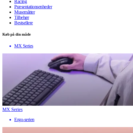
Racing
Præsentationsenheder
Musemåtter
Tilbehør
Bestsellere
Køb på din måde
MX Series
MX Series
Ergo-serien