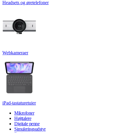
Headsets og øretelefoner
Webkameraer
iPad-tastaturetuier
Mikrofoner
Højttalere
Digitale penne
Simuleringsudstyr