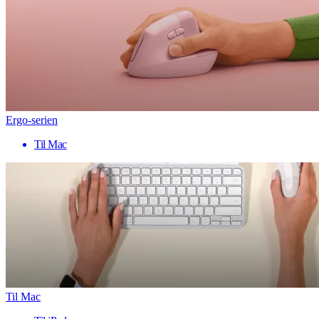
Ergo-serien
Til Mac
Til Mac