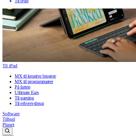
Til iPad
Til iPad
MX til kreative brugere
MX til programmører
På farten
Ultimate Ears
Til gaming
Til erhvervsbrug
Software
Tilbud
Planet