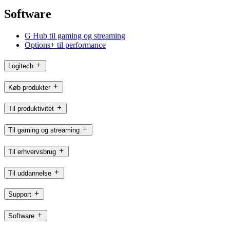
Software
G Hub til gaming og streaming
Options+ til performance
Logitech
Køb produkter
Til produktivitet
Til gaming og streaming
Til erhvervsbrug
Til uddannelse
Support
Software