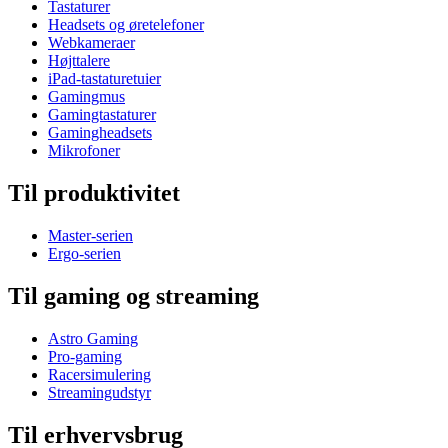
Tastaturer
Headsets og øretelefoner
Webkameraer
Højttalere
iPad-tastaturetuier
Gamingmus
Gamingtastaturer
Gamingheadsets
Mikrofoner
Til produktivitet
Master-serien
Ergo-serien
Til gaming og streaming
Astro Gaming
Pro-gaming
Racersimulering
Streamingudstyr
Til erhvervsbrug