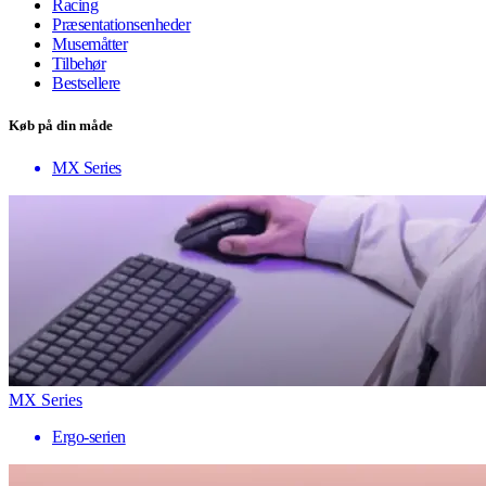
Racing
Præsentationsenheder
Musemåtter
Tilbehør
Bestsellere
Køb på din måde
MX Series
MX Series
Ergo-serien