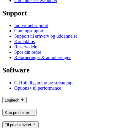
Uddannelsesressourcer
Support
Individuel support
Gamingsupport
Support til erhverv og uddannelse
Kontakt os
Reservedele
Spor din ordre
Returneringer & annulleringer
Software
G Hub til gaming og streaming
Options+ til performance
Logitech
Køb produkter
Til produktivitet