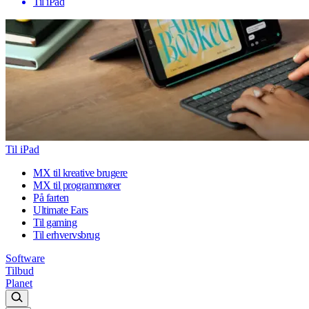
Til iPad
Til iPad
MX til kreative brugere
MX til programmører
På farten
Ultimate Ears
Til gaming
Til erhvervsbrug
Software
Tilbud
Planet