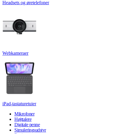
Headsets og øretelefoner
Webkameraer
iPad-tastaturetuier
Mikrofoner
Højttalere
Digitale penne
Simuleringsudstyr