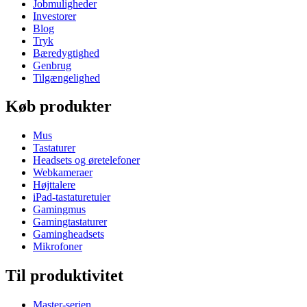
Jobmuligheder
Investorer
Blog
Tryk
Bæredygtighed
Genbrug
Tilgængelighed
Køb produkter
Mus
Tastaturer
Headsets og øretelefoner
Webkameraer
Højttalere
iPad-tastaturetuier
Gamingmus
Gamingtastaturer
Gamingheadsets
Mikrofoner
Til produktivitet
Master-serien