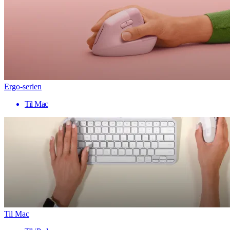
Ergo-serien
Til Mac
Til Mac