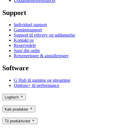
Uddannelsesressourcer
Support
Individuel support
Gamingsupport
Support til erhverv og uddannelse
Kontakt os
Reservedele
Spor din ordre
Returneringer & annulleringer
Software
G Hub til gaming og streaming
Options+ til performance
Logitech
Køb produkter
Til produktivitet