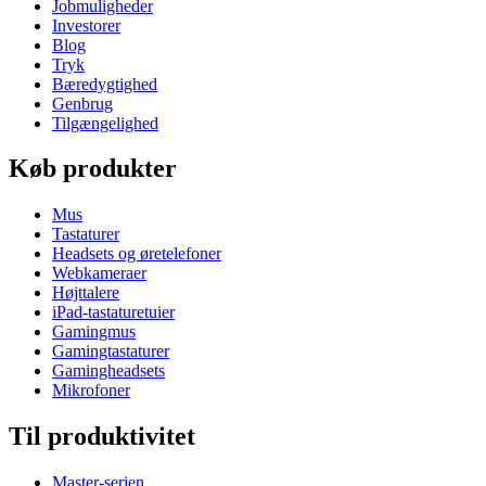
Jobmuligheder
Investorer
Blog
Tryk
Bæredygtighed
Genbrug
Tilgængelighed
Køb produkter
Mus
Tastaturer
Headsets og øretelefoner
Webkameraer
Højttalere
iPad-tastaturetuier
Gamingmus
Gamingtastaturer
Gamingheadsets
Mikrofoner
Til produktivitet
Master-serien