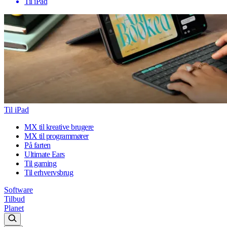
Til iPad
Til iPad
MX til kreative brugere
MX til programmører
På farten
Ultimate Ears
Til gaming
Til erhvervsbrug
Software
Tilbud
Planet