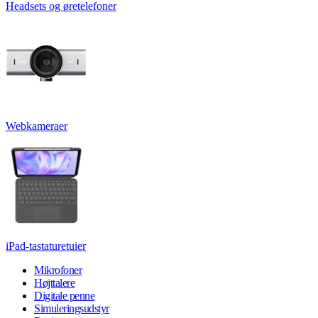
Headsets og øretelefoner
Webkameraer
iPad-tastaturetuier
Mikrofoner
Højttalere
Digitale penne
Simuleringsudstyr