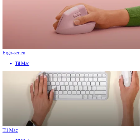
Ergo-serien
Til Mac
Til Mac