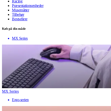
Racing
Præsentationsenheder
Musemåtter
Tilbehør
Bestsellere
Køb på din måde
MX Series
MX Series
Ergo-serien