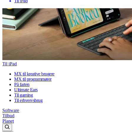
Til iPad
Til iPad
MX til kreative brugere
MX til programmører
På farten
Ultimate Ears
Til gaming
Til erhvervsbrug
Software
Tilbud
Planet