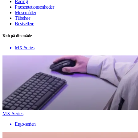
Racing
Præsentationsenheder
Musemåtter
Tilbehør
Bestsellere
Køb på din måde
MX Series
MX Series
Ergo-serien