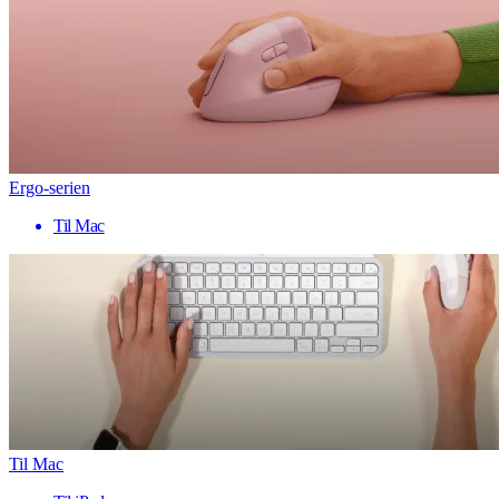
Ergo-serien
Til Mac
Til Mac