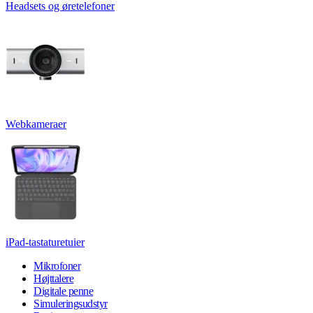
Headsets og øretelefoner
Webkameraer
iPad-tastaturetuier
Mikrofoner
Højttalere
Digitale penne
Simuleringsudstyr