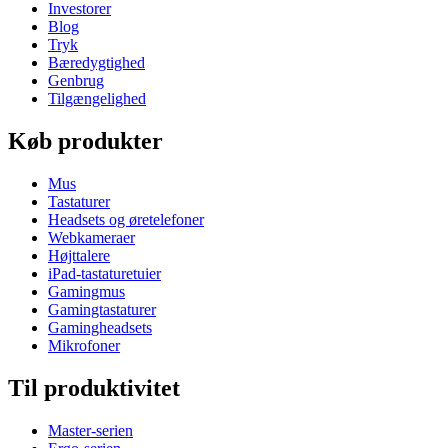
Investorer
Blog
Tryk
Bæredygtighed
Genbrug
Tilgængelighed
Køb produkter
Mus
Tastaturer
Headsets og øretelefoner
Webkameraer
Højttalere
iPad-tastaturetuier
Gamingmus
Gamingtastaturer
Gamingheadsets
Mikrofoner
Til produktivitet
Master-serien