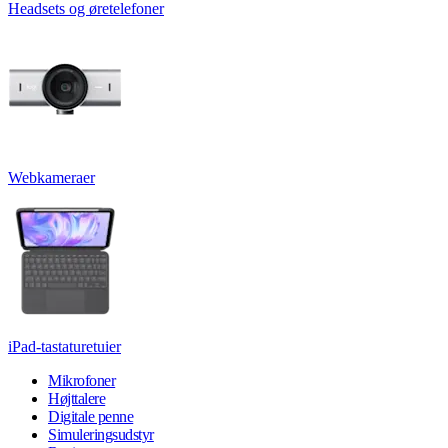
Headsets og øretelefoner
Webkameraer
iPad-tastaturetuier
Mikrofoner
Højttalere
Digitale penne
Simuleringsudstyr