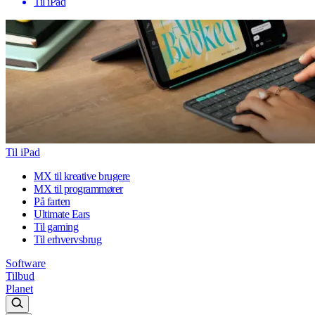
Til iPad
Til iPad
MX til kreative brugere
MX til programmører
På farten
Ultimate Ears
Til gaming
Til erhvervsbrug
Software
Tilbud
Planet