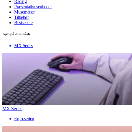
Racing
Præsentationsenheder
Musemåtter
Tilbehør
Bestsellere
Køb på din måde
MX Series
MX Series
Ergo-serien