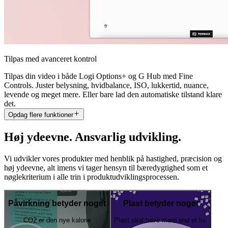
Tilpas med avanceret kontrol
Tilpas din video i både Logi Options+ og G Hub med Fine
Controls. Juster belysning, hvidbalance, ISO, lukkertid, nuance,
levende og meget mere. Eller bare lad den automatiske tilstand klare
det.
Opdag flere funktioner
Høj ydeevne. Ansvarlig udvikling.
Vi udvikler vores produkter med henblik på hastighed, præcision og
høj ydeevne, alt imens vi tager hensyn til bæredygtighed som et
nøglekriterium i alle trin i produktudviklingsprocessen.
Påvirkning betyder noget
Plast betyder noget
CO2 er den nye kalorie
Plast skal have mere end et liv.