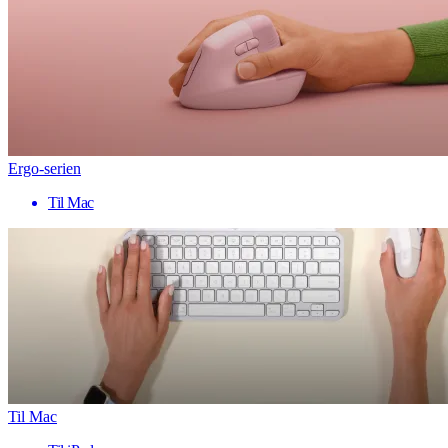
Ergo-serien
Til Mac
Til Mac