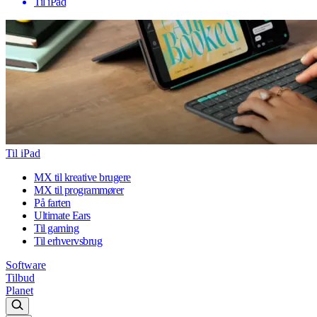
Til iPad
Til iPad
MX til kreative brugere
MX til programmører
På farten
Ultimate Ears
Til gaming
Til erhvervsbrug
Software
Tilbud
Planet