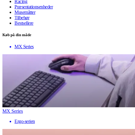
Racing
Præsentationsenheder
Musemåtter
Tilbehør
Bestsellere
Køb på din måde
MX Series
MX Series
Ergo-serien