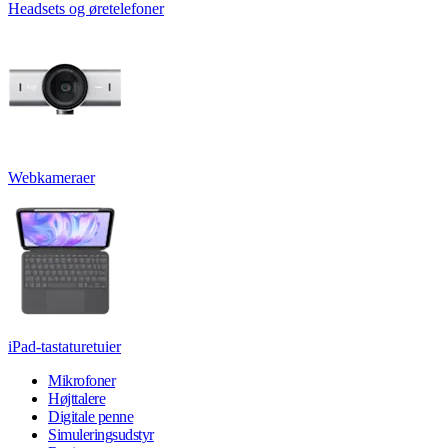
Headsets og øretelefoner
Webkameraer
iPad-tastaturetuier
Mikrofoner
Højttalere
Digitale penne
Simuleringsudstyr