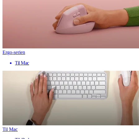
Ergo-serien
Til Mac
Til Mac