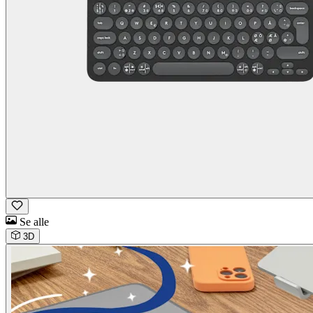
Se alle
3D