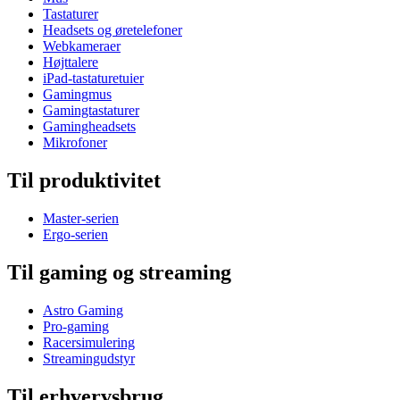
Tastaturer
Headsets og øretelefoner
Webkameraer
Højttalere
iPad-tastaturetuier
Gamingmus
Gamingtastaturer
Gamingheadsets
Mikrofoner
Til produktivitet
Master-serien
Ergo-serien
Til gaming og streaming
Astro Gaming
Pro-gaming
Racersimulering
Streamingudstyr
Til erhvervsbrug