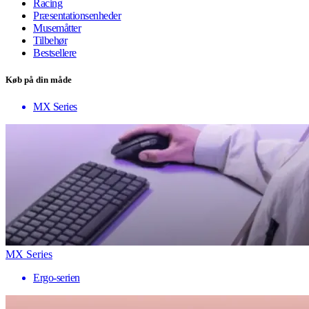
Racing
Præsentationsenheder
Musemåtter
Tilbehør
Bestsellere
Køb på din måde
MX Series
MX Series
Ergo-serien