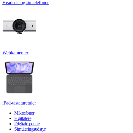
Headsets og øretelefoner
Webkameraer
iPad-tastaturetuier
Mikrofoner
Højttalere
Digitale penne
Simuleringsudstyr