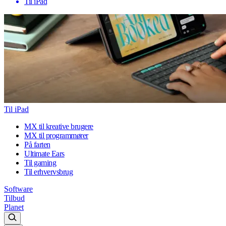
Til iPad
Til iPad
MX til kreative brugere
MX til programmører
På farten
Ultimate Ears
Til gaming
Til erhvervsbrug
Software
Tilbud
Planet