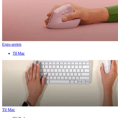
Ergo-serien
Til Mac
Til Mac