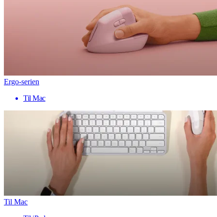
Ergo-serien
Til Mac
Til Mac