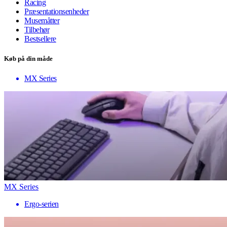
Racing
Præsentationsenheder
Musemåtter
Tilbehør
Bestsellere
Køb på din måde
MX Series
MX Series
Ergo-serien