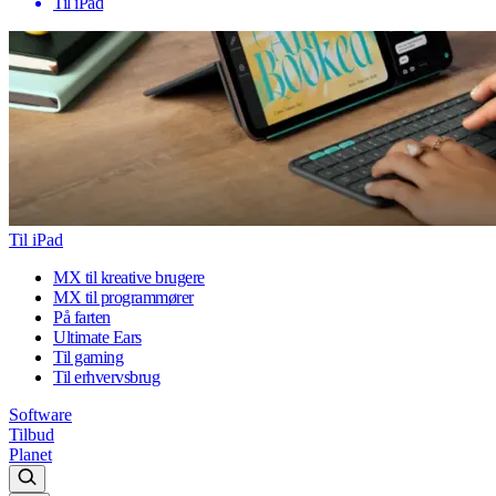
Til iPad
Til iPad
MX til kreative brugere
MX til programmører
På farten
Ultimate Ears
Til gaming
Til erhvervsbrug
Software
Tilbud
Planet