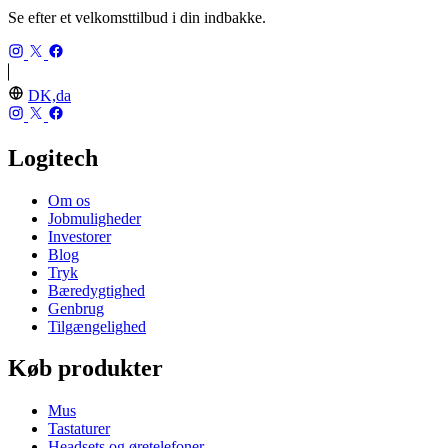
Se efter et velkomsttilbud i din indbakke.
DK,da
Logitech
Om os
Jobmuligheder
Investorer
Blog
Tryk
Bæredygtighed
Genbrug
Tilgængelighed
Køb produkter
Mus
Tastaturer
Headsets og øretelefoner