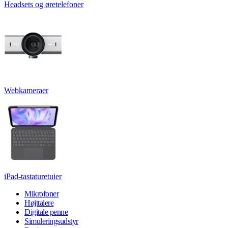
Headsets og øretelefoner
Webkameraer
iPad-tastaturetuier
Mikrofoner
Højttalere
Digitale penne
Simuleringsudstyr