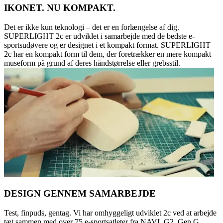
IKONET. NU KOMPAKT.
Det er ikke kun teknologi – det er en forlængelse af dig.
SUPERLIGHT 2c er udviklet i samarbejde med de bedste e-
sportsudøvere og er designet i et kompakt format. SUPERLIGHT
2c har en kompakt form til dem, der foretrækker en mere kompakt
museform på grund af deres håndstørrelse eller grebsstil.
DESIGN GENNEM SAMARBEJDE
Test, finpuds, gentag. Vi har omhyggeligt udviklet 2c ved at arbejde
tæt sammen med over 75 e-sportsatleter fra NAVI, G2, Gen G,