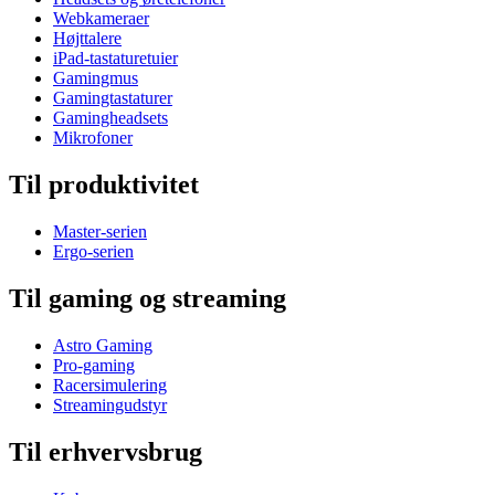
Webkameraer
Højttalere
iPad-tastaturetuier
Gamingmus
Gamingtastaturer
Gamingheadsets
Mikrofoner
Til produktivitet
Master-serien
Ergo-serien
Til gaming og streaming
Astro Gaming
Pro-gaming
Racersimulering
Streamingudstyr
Til erhvervsbrug