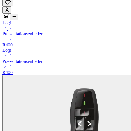
Logi
Præsentationsenheder
R400
Logi
Præsentationsenheder
R400