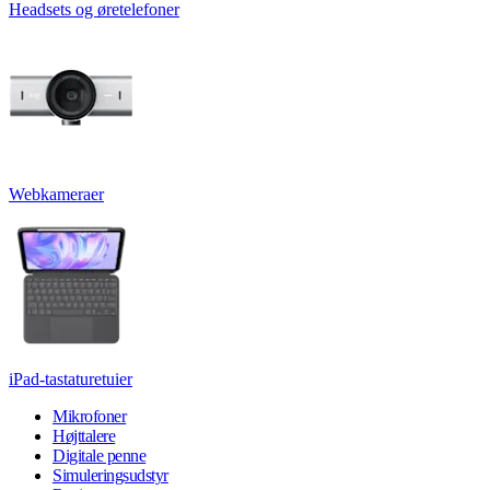
Headsets og øretelefoner
Webkameraer
iPad-tastaturetuier
Mikrofoner
Højttalere
Digitale penne
Simuleringsudstyr