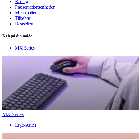
Racing
Præsentationsenheder
Musemåtter
Tilbehør
Bestsellere
Køb på din måde
MX Series
MX Series
Ergo-serien