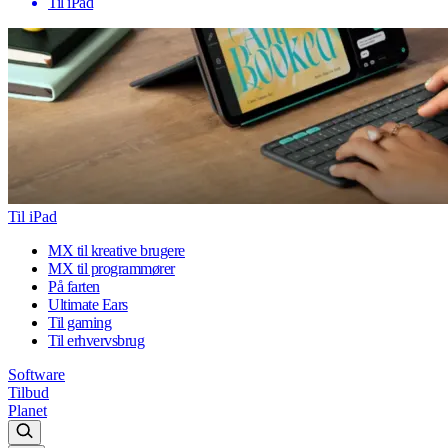
Til iPad
Til iPad
MX til kreative brugere
MX til programmører
På farten
Ultimate Ears
Til gaming
Til erhvervsbrug
Software
Tilbud
Planet