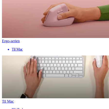
Ergo-serien
Til Mac
Til Mac