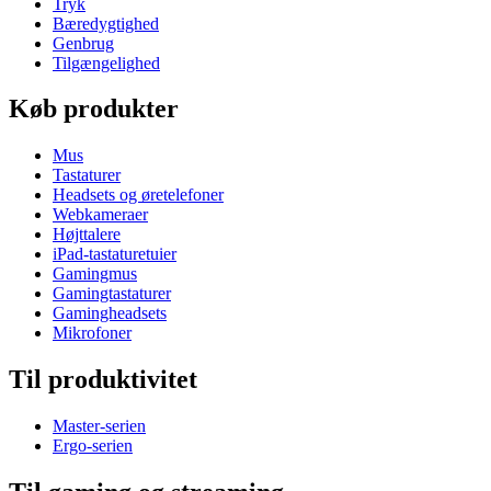
Tryk
Bæredygtighed
Genbrug
Tilgængelighed
Køb produkter
Mus
Tastaturer
Headsets og øretelefoner
Webkameraer
Højttalere
iPad-tastaturetuier
Gamingmus
Gamingtastaturer
Gamingheadsets
Mikrofoner
Til produktivitet
Master-serien
Ergo-serien