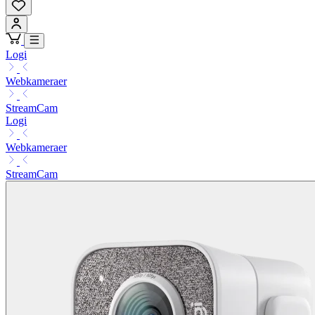
Logi
Webkameraer
StreamCam
Logi
Webkameraer
StreamCam