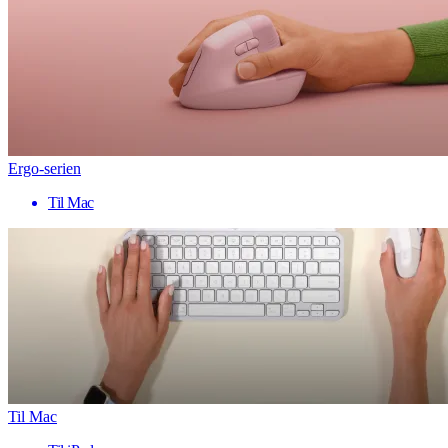
Ergo-serien
Til Mac
Til Mac