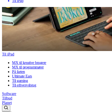
Til iPad
Til iPad
MX til kreative brugere
MX til programmører
På farten
Ultimate Ears
Til gaming
Til erhvervsbrug
Software
Tilbud
Planet