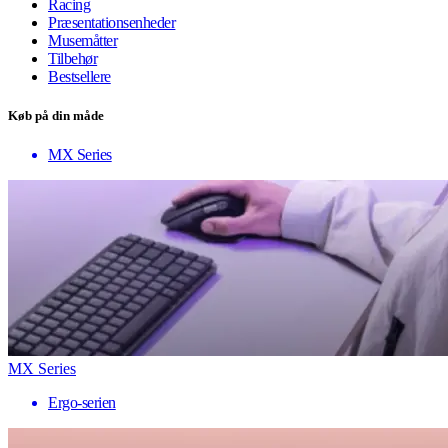
Racing
Præsentationsenheder
Musemåtter
Tilbehør
Bestsellere
Køb på din måde
MX Series
MX Series
Ergo-serien