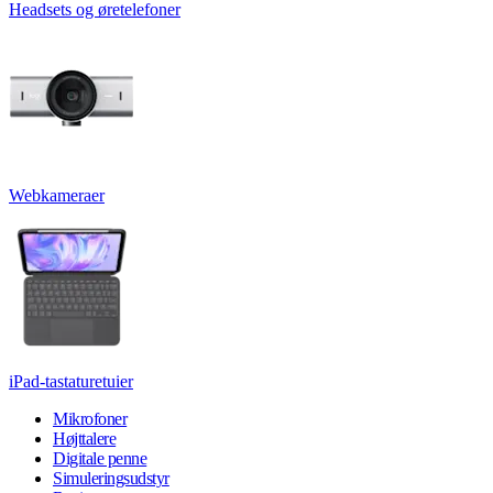
Headsets og øretelefoner
Webkameraer
iPad-tastaturetuier
Mikrofoner
Højttalere
Digitale penne
Simuleringsudstyr