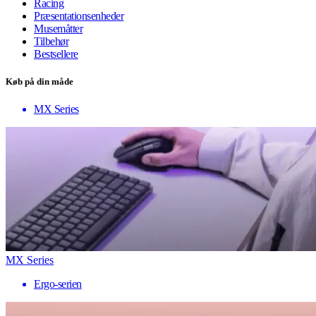
Racing
Præsentationsenheder
Musemåtter
Tilbehør
Bestsellere
Køb på din måde
MX Series
MX Series
Ergo-serien