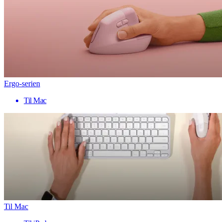
Ergo-serien
Til Mac
Til Mac