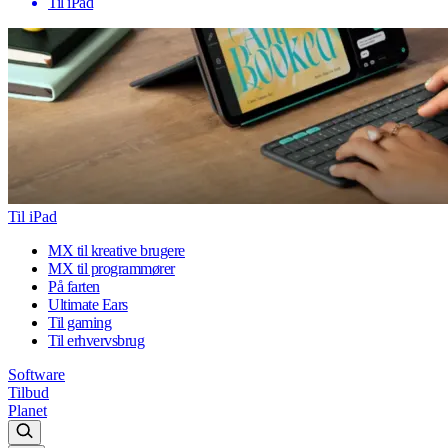
Til iPad
Til iPad
MX til kreative brugere
MX til programmører
På farten
Ultimate Ears
Til gaming
Til erhvervsbrug
Software
Tilbud
Planet