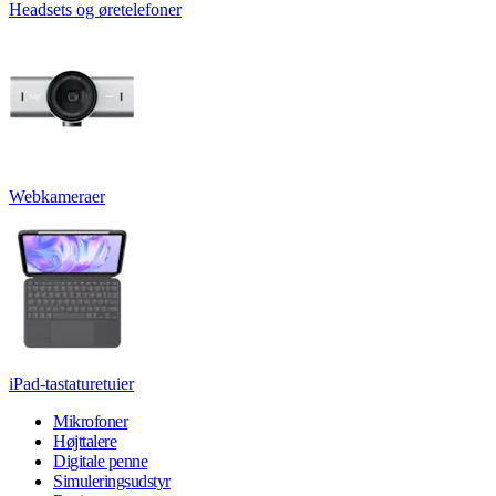
Headsets og øretelefoner
Webkameraer
iPad-tastaturetuier
Mikrofoner
Højttalere
Digitale penne
Simuleringsudstyr