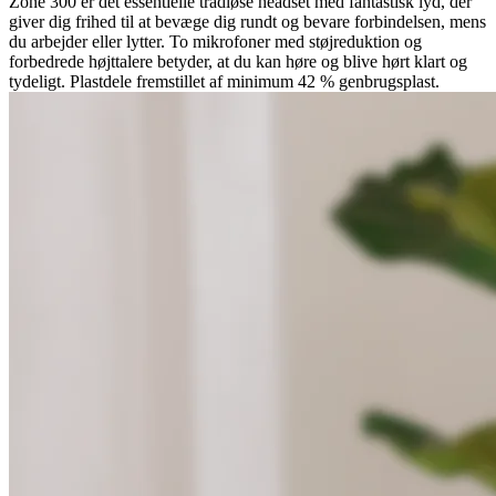
Zone 300 er det essentielle trådløse headset med fantastisk lyd, der
giver dig frihed til at bevæge dig rundt og bevare forbindelsen, mens
du arbejder eller lytter. To mikrofoner med støjreduktion og
forbedrede højttalere betyder, at du kan høre og blive hørt klart og
tydeligt. Plastdele fremstillet af minimum 42 % genbrugsplast.