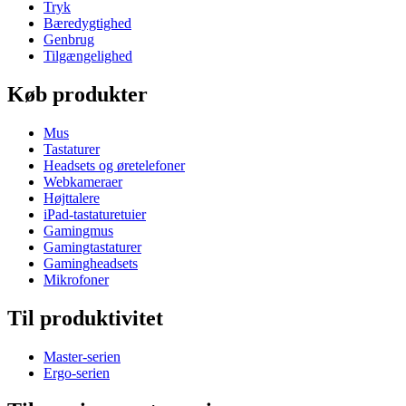
Tryk
Bæredygtighed
Genbrug
Tilgængelighed
Køb produkter
Mus
Tastaturer
Headsets og øretelefoner
Webkameraer
Højttalere
iPad-tastaturetuier
Gamingmus
Gamingtastaturer
Gamingheadsets
Mikrofoner
Til produktivitet
Master-serien
Ergo-serien