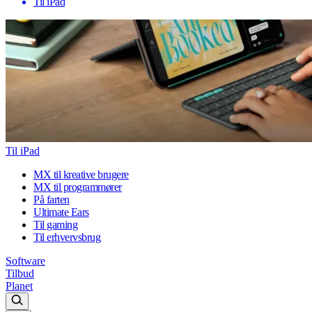
Til iPad
Til iPad
MX til kreative brugere
MX til programmører
På farten
Ultimate Ears
Til gaming
Til erhvervsbrug
Software
Tilbud
Planet