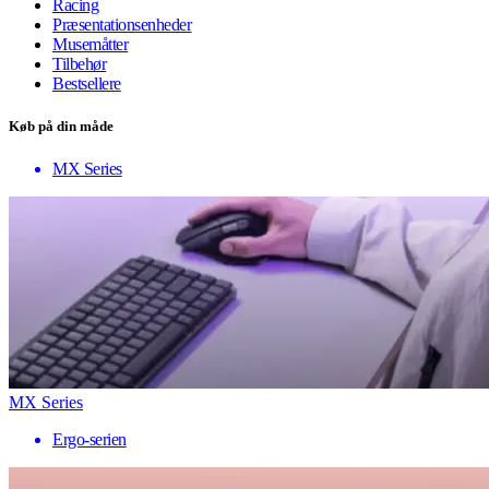
Racing
Præsentationsenheder
Musemåtter
Tilbehør
Bestsellere
Køb på din måde
MX Series
MX Series
Ergo-serien