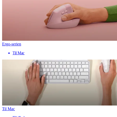
Ergo-serien
Til Mac
Til Mac