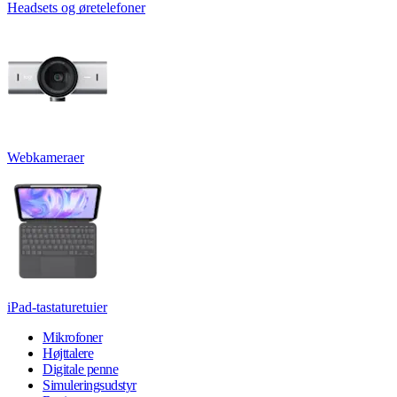
Headsets og øretelefoner
Webkameraer
iPad-tastaturetuier
Mikrofoner
Højttalere
Digitale penne
Simuleringsudstyr