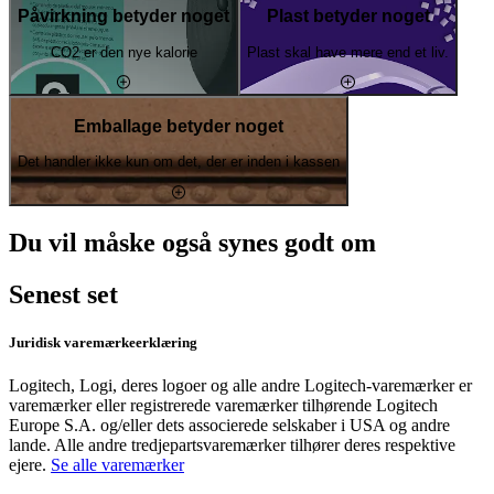
Påvirkning betyder noget
Plast betyder noget
CO2 er den nye kalorie
Plast skal have mere end et liv.
Emballage betyder noget
Det handler ikke kun om det, der er inden i kassen
Du vil måske også synes godt om
Senest set
Juridisk varemærkeerklæring
Logitech, Logi, deres logoer og alle andre Logitech-varemærker er
varemærker eller registrerede varemærker tilhørende Logitech
Europe S.A. og/eller dets associerede selskaber i USA og andre
lande. Alle andre tredjepartsvaremærker tilhører deres respektive
ejere.
Se alle varemærker