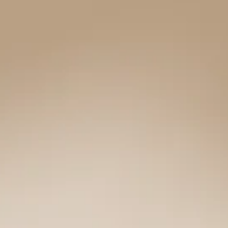
ERGO
SERIE