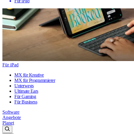
Für iPad
Für iPad
MX für Kreative
MX für Programmierer
Unterwegs
Ultimate Ears
Für Gaming
Für Business
Software
Angebote
Planet