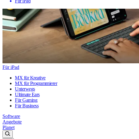
Für iPad
Für iPad
MX für Kreative
MX für Programmierer
Unterwegs
Ultimate Ears
Für Gaming
Für Business
Software
Angebote
Planet