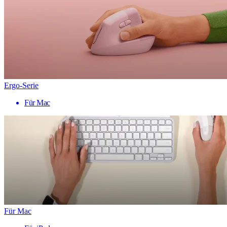
Ergo-Serie
Für Mac
Für Mac