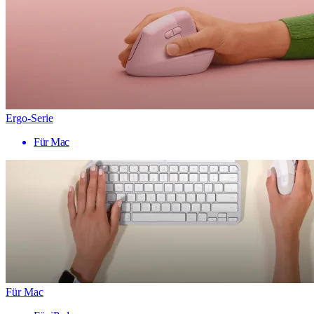
Ergo-Serie
Für Mac
Für Mac