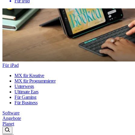
Für iPad
Für iPad
MX für Kreative
MX für Programmierer
Unterwegs
Ultimate Ears
Für Gaming
Für Business
Software
Angebote
Planet