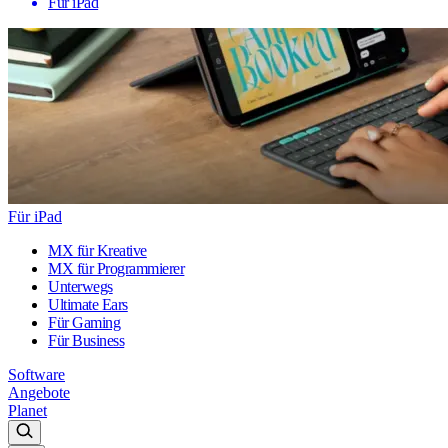
Für iPad
Für iPad
MX für Kreative
MX für Programmierer
Unterwegs
Ultimate Ears
Für Gaming
Für Business
Software
Angebote
Planet