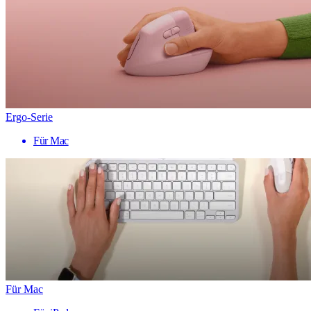
Ergo-Serie
Für Mac
Für Mac