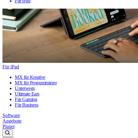
Für iPad
Für iPad
MX für Kreative
MX für Programmierer
Unterwegs
Ultimate Ears
Für Gaming
Für Business
Software
Angebote
Planet