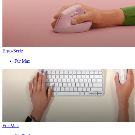
Ergo-Serie
Für Mac
Für Mac