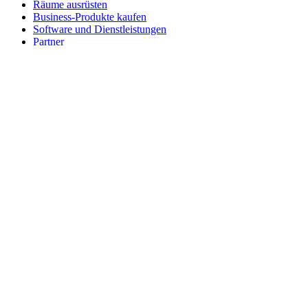
Räume ausrüsten
Business-Produkte kaufen
Software und Dienstleistungen
Partner
Alliance-Partner
Business-Ressourcen
Für das Bildungswesen
Produkte für den Bildungsbereich kaufen
K-12-Lösungen
Ressourcen für den Bildungsbereich
Support
Individueller Support
Gaming-Support
Support für Business und Bildungswesen
Kontakt
Ersatzteile
Bestellung verfolgen
Rücksendungen & Stornierungen