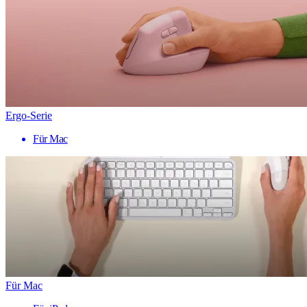
Ergo-Serie
Für Mac
Für Mac