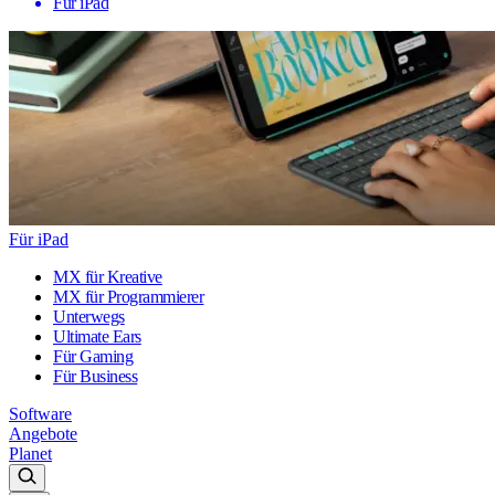
Für iPad
Für iPad
MX für Kreative
MX für Programmierer
Unterwegs
Ultimate Ears
Für Gaming
Für Business
Software
Angebote
Planet