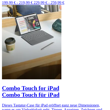
199,99 €
-
219,99 €
229,99 €
-
259,99 €
Combo Touch for iPad
Combo Touch für iPad
Dieses Tastatur-Case für iPad eröffnet ganz neue Dimensionen,
wenn es um Vielseitigkeit geht. Tippen, Anzeigen, Zeichnen und