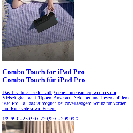
Combo Touch for iPad Pro
Combo Touch für iPad Pro
Das Tastatur-Case für völlig neue Dimensionen, wenn es um
Vielseitigkeit geht. Tippen, Anzeigen, Zeichnen und Lesen auf dem
iPad Pro – all das ist möglich bei zuverlässigem Schutz für Vorder-
und Rückseite sowie Ecken.
199,99 €
-
239,99 €
229,99 €
-
299,99 €