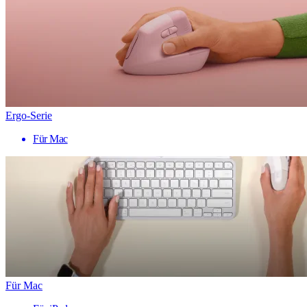
Ergo-Serie
Für Mac
Für Mac