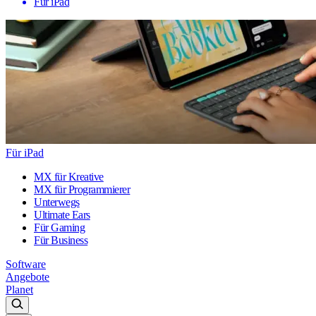
Für iPad
Für iPad
MX für Kreative
MX für Programmierer
Unterwegs
Ultimate Ears
Für Gaming
Für Business
Software
Angebote
Planet