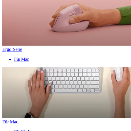
Ergo-Serie
Für Mac
Für Mac