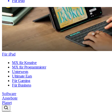
Für iPad
Für iPad
MX für Kreative
MX für Programmierer
Unterwegs
Ultimate Ears
Für Gaming
Für Business
Software
Angebote
Planet