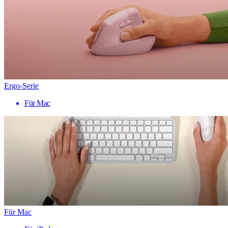
Ergo-Serie
Für Mac
Für Mac