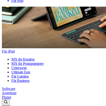
Für iPad
Für iPad
MX für Kreative
MX für Programmierer
Unterwegs
Ultimate Ears
Für Gaming
Für Business
Software
Angebote
Planet