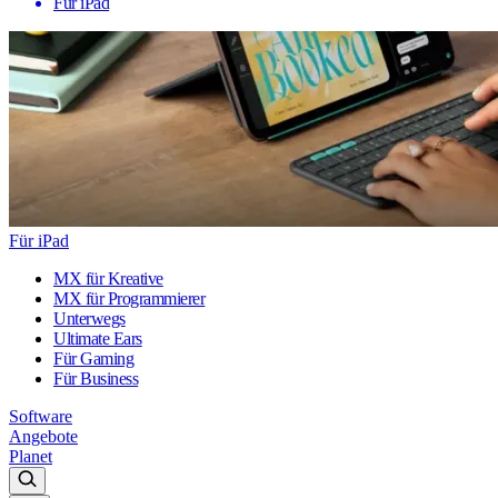
Für iPad
Für iPad
MX für Kreative
MX für Programmierer
Unterwegs
Ultimate Ears
Für Gaming
Für Business
Software
Angebote
Planet