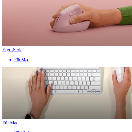
Ergo-Serie
Für Mac
Für Mac