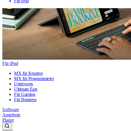
Für iPad
Für iPad
MX für Kreative
MX für Programmierer
Unterwegs
Ultimate Ears
Für Gaming
Für Business
Software
Angebote
Planet