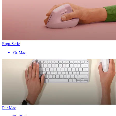
Ergo-Serie
Für Mac
Für Mac