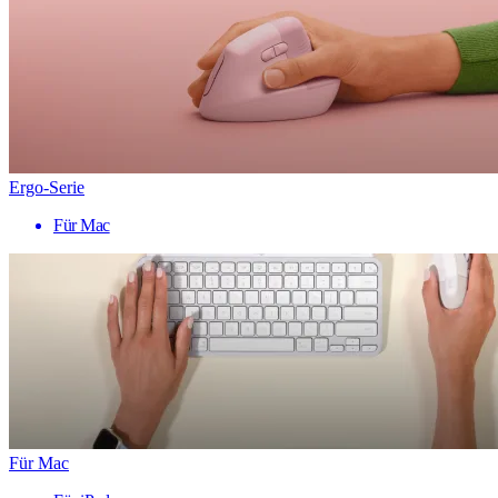
Ergo-Serie
Für Mac
Für Mac