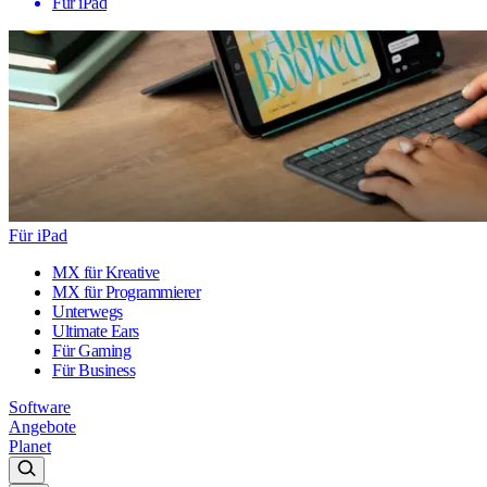
Für iPad
Für iPad
MX für Kreative
MX für Programmierer
Unterwegs
Ultimate Ears
Für Gaming
Für Business
Software
Angebote
Planet