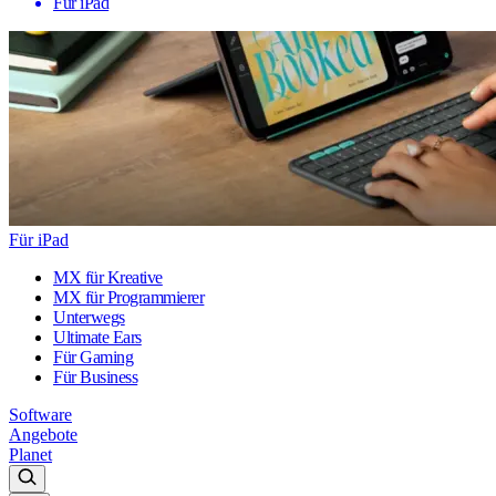
Für iPad
Für iPad
MX für Kreative
MX für Programmierer
Unterwegs
Ultimate Ears
Für Gaming
Für Business
Software
Angebote
Planet