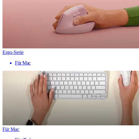
Ergo-Serie
Für Mac
Für Mac