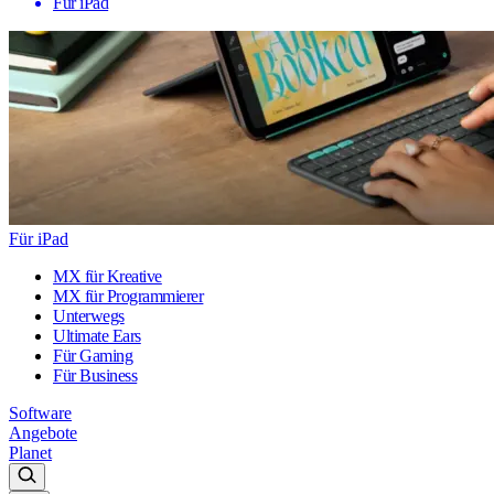
Für iPad
Für iPad
MX für Kreative
MX für Programmierer
Unterwegs
Ultimate Ears
Für Gaming
Für Business
Software
Angebote
Planet