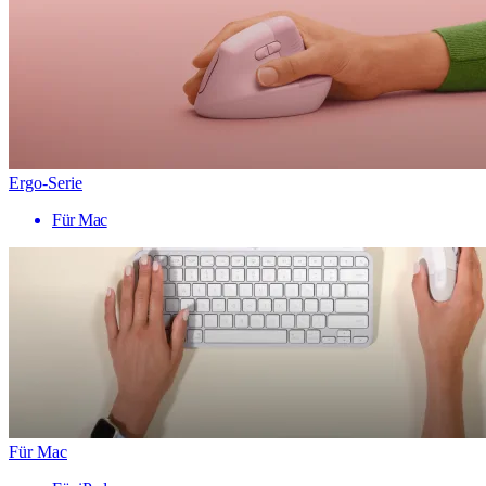
Ergo-Serie
Für Mac
Für Mac