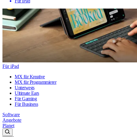
Für iPad
Für iPad
MX für Kreative
MX für Programmierer
Unterwegs
Ultimate Ears
Für Gaming
Für Business
Software
Angebote
Planet