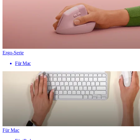
Ergo-Serie
Für Mac
Für Mac