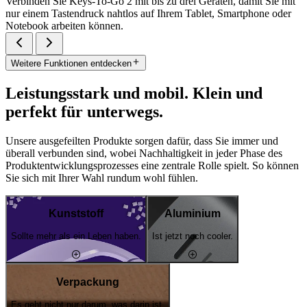
Verbinden Sie Keys-To-Go 2 mit bis zu drei Geräten, damit Sie mit
nur einem Tastendruck nahtlos auf Ihrem Tablet, Smartphone oder
Notebook arbeiten können.
Weitere Funktionen entdecken
Leistungsstark und mobil. Klein und
perfekt für unterwegs.
Unsere ausgefeilten Produkte sorgen dafür, dass Sie immer und
überall verbunden sind, wobei Nachhaltigkeit in jeder Phase des
Produktentwicklungsprozesses eine zentrale Rolle spielt. So können
Sie sich mit Ihrer Wahl rundum wohl fühlen.
Kunststoff
Aluminium
Sollte mehr als ein Leben haben.
Ist jetzt noch cooler.
Verpackung
Es geht nicht nur darum, was darin ist.