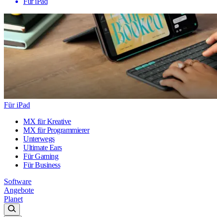
Für iPad
Für iPad
MX für Kreative
MX für Programmierer
Unterwegs
Ultimate Ears
Für Gaming
Für Business
Software
Angebote
Planet