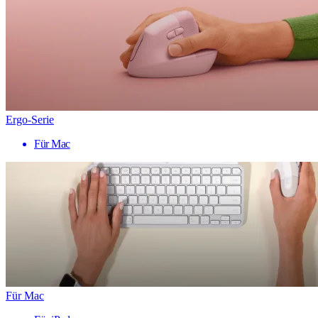
Ergo-Serie
Für Mac
Für Mac