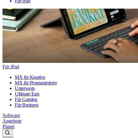
Für iPad
Für iPad
MX für Kreative
MX für Programmierer
Unterwegs
Ultimate Ears
Für Gaming
Für Business
Software
Angebote
Planet