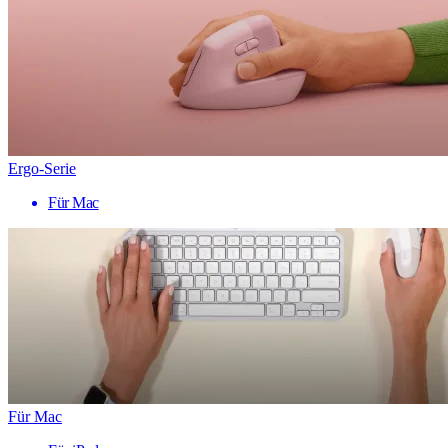
Ergo-Serie
Für Mac
Für Mac