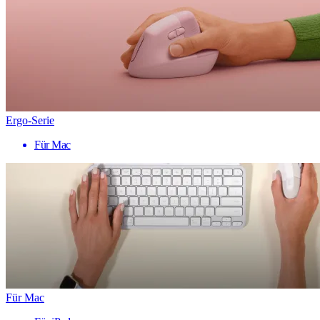
Ergo-Serie
Für Mac
Für Mac