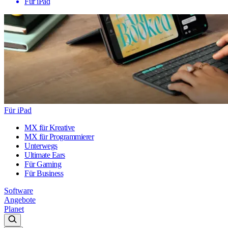
Für iPad
Für iPad
MX für Kreative
MX für Programmierer
Unterwegs
Ultimate Ears
Für Gaming
Für Business
Software
Angebote
Planet