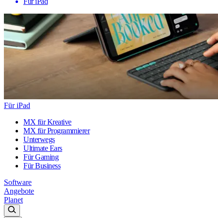
Für iPad
Für iPad
MX für Kreative
MX für Programmierer
Unterwegs
Ultimate Ears
Für Gaming
Für Business
Software
Angebote
Planet