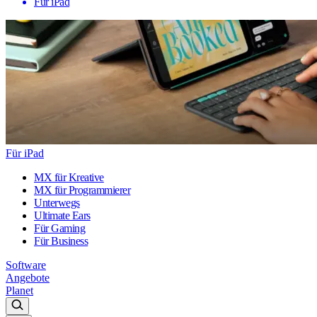
Für iPad
Für iPad
MX für Kreative
MX für Programmierer
Unterwegs
Ultimate Ears
Für Gaming
Für Business
Software
Angebote
Planet