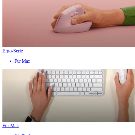
Ergo-Serie
Für Mac
Für Mac