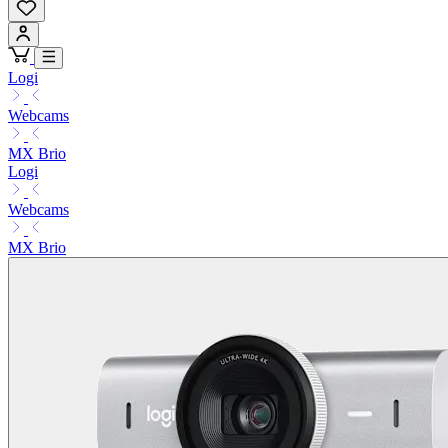
Logi
Webcams
MX Brio
Logi
Webcams
MX Brio