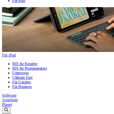
Für iPad
Für iPad
MX für Kreative
MX für Programmierer
Unterwegs
Ultimate Ears
Für Gaming
Für Business
Software
Angebote
Planet