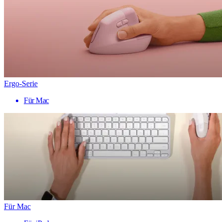
Ergo-Serie
Für Mac
Für Mac