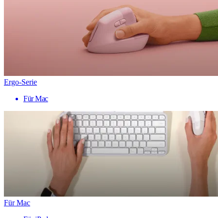
Ergo-Serie
Für Mac
Für Mac