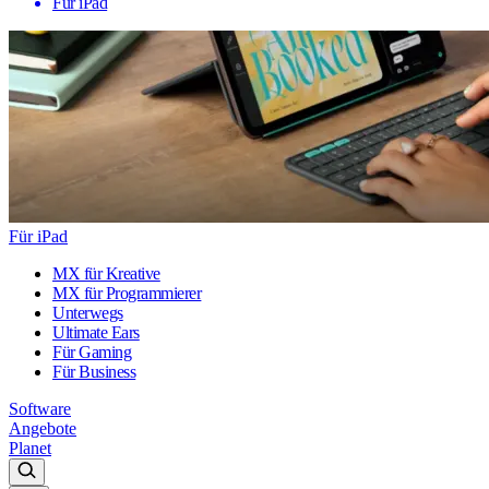
Für iPad
Für iPad
MX für Kreative
MX für Programmierer
Unterwegs
Ultimate Ears
Für Gaming
Für Business
Software
Angebote
Planet