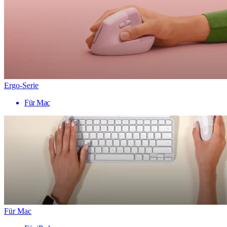
Ergo-Serie
Für Mac
Für Mac