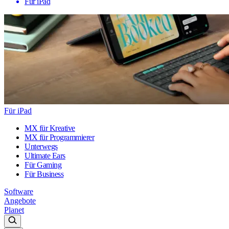
Für iPad
Für iPad
MX für Kreative
MX für Programmierer
Unterwegs
Ultimate Ears
Für Gaming
Für Business
Software
Angebote
Planet