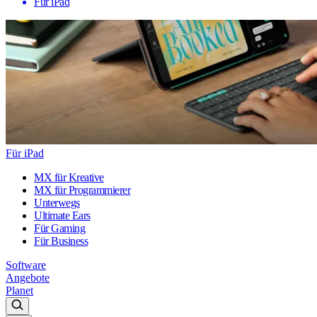
Für iPad
Für iPad
MX für Kreative
MX für Programmierer
Unterwegs
Ultimate Ears
Für Gaming
Für Business
Software
Angebote
Planet