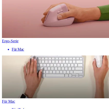
Ergo-Serie
Für Mac
Für Mac