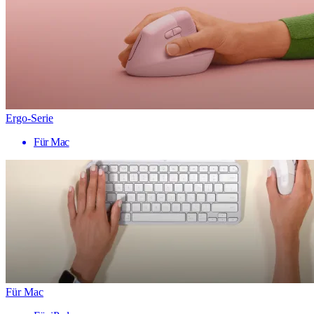
Ergo-Serie
Für Mac
Für Mac