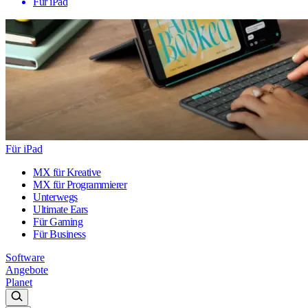
Für iPad
Für iPad
MX für Kreative
MX für Programmierer
Unterwegs
Ultimate Ears
Für Gaming
Für Business
Software
Angebote
Planet