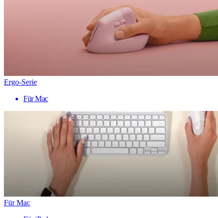
Ergo-Serie
Für Mac
Für Mac