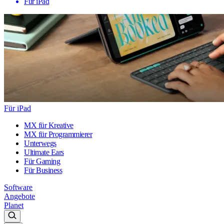
Für iPad
Für iPad
MX für Kreative
MX für Programmierer
Unterwegs
Ultimate Ears
Für Gaming
Für Business
Software
Angebote
Planet