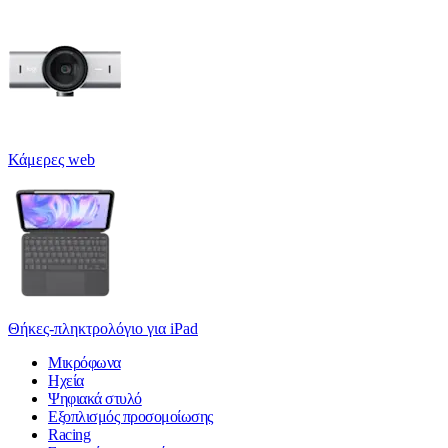
Κάμερες web
Θήκες-πληκτρολόγιο για iPad
Μικρόφωνα
Ηχεία
Ψηφιακά στυλό
Εξοπλισμός προσομοίωσης
Racing