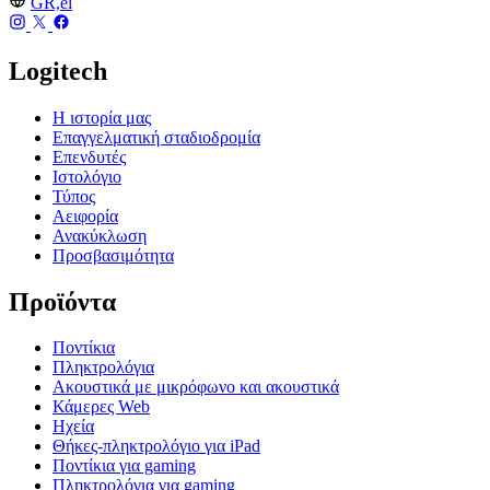
GR,el
Logitech
Η ιστορία μας
Επαγγελματική σταδιοδρομία
Επενδυτές
Ιστολόγιο
Τύπος
Αειφορία
Ανακύκλωση
Προσβασιμότητα
Προϊόντα
Ποντίκια
Πληκτρολόγια
Ακουστικά με μικρόφωνο και ακουστικά
Κάμερες Web
Ηχεία
Θήκες-πληκτρολόγιο για iPad
Ποντίκια για gaming
Πληκτρολόγια για gaming