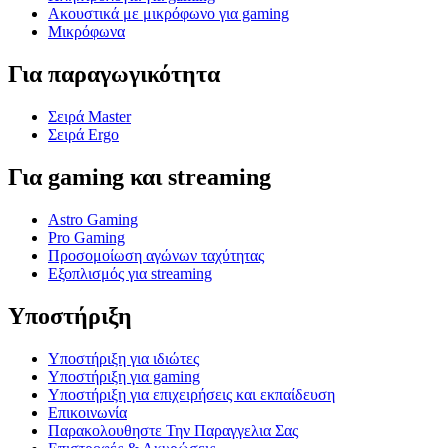
Ακουστικά με μικρόφωνο για gaming
Μικρόφωνα
Για παραγωγικότητα
Σειρά Master
Σειρά Ergo
Για gaming και streaming
Astro Gaming
Pro Gaming
Προσομοίωση αγώνων ταχύτητας
Εξοπλισμός για streaming
Υποστήριξη
Υποστήριξη για ιδιώτες
Υποστήριξη για gaming
Υποστήριξη για επιχειρήσεις και εκπαίδευση
Επικοινωνία
Παρακολουθηστε Την Παραγγελια Σας