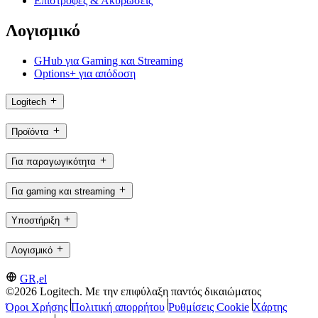
Επιστροφές & Ακυρώσεις
Λογισμικό
GHub για Gaming και Streaming
Options+ για απόδοση
Logitech
Προϊόντα
Για παραγωγικότητα
Για gaming και streaming
Υποστήριξη
Λογισμικό
GR,el
©2026 Logitech. Με την επιφύλαξη παντός δικαιώματος
Όροι Χρήσης
Πολιτική απορρήτου
Ρυθμίσεις Cookie
Χάρτης