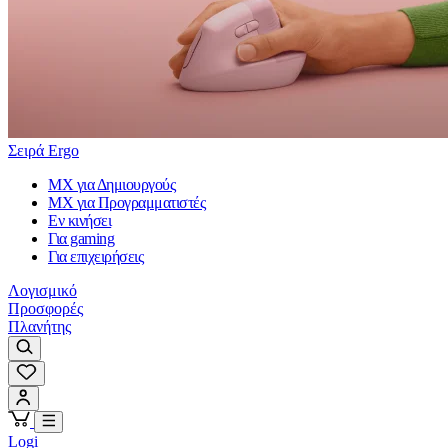
Σειρά Ergo
MX για Δημιουργούς
MX για Προγραμματιστές
Εν κινήσει
Για gaming
Για επιχειρήσεις
Λογισμικό
Προσφορές
Πλανήτης
Logi