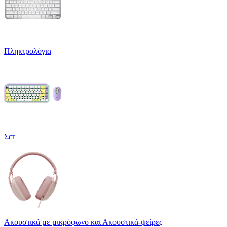
Πληκτρολόγια
Σετ
Ακουστικά με μικρόφωνο και Ακουστικά-ψείρες