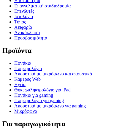
Η ιστορία μας
Επαγγελματική σταδιοδρομία
Επενδυτές
Ιστολόγιο
Τύπος
Αειφορία
Ανακύκλωση
Προσβασιμότητα
Προϊόντα
Ποντίκια
Πληκτρολόγια
Ακουστικά με μικρόφωνο και ακουστικά
Κάμερες Web
Ηχεία
Θήκες-πληκτρολόγιο για iPad
Ποντίκια για gaming
Πληκτρολόγια για gaming
Ακουστικά με μικρόφωνο για gaming
Μικρόφωνα
Για παραγωγικότητα