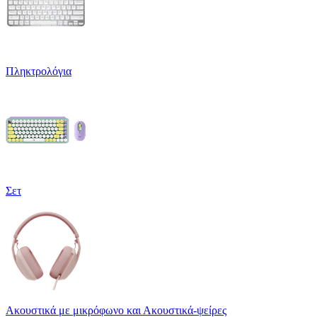
Πληκτρολόγια
Σετ
Ακουστικά με μικρόφωνο και Ακουστικά-ψείρες