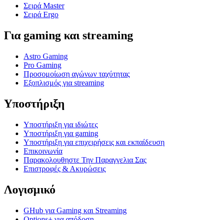
Σειρά Master
Σειρά Ergo
Για gaming και streaming
Astro Gaming
Pro Gaming
Προσομοίωση αγώνων ταχύτητας
Εξοπλισμός για streaming
Υποστήριξη
Υποστήριξη για ιδιώτες
Υποστήριξη για gaming
Υποστήριξη για επιχειρήσεις και εκπαίδευση
Επικοινωνία
Παρακολουθηστε Την Παραγγελια Σας
Επιστροφές & Ακυρώσεις
Λογισμικό
GHub για Gaming και Streaming
Options+ για απόδοση