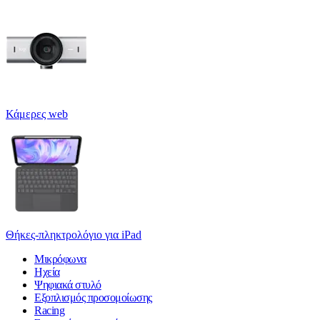
Κάμερες web
Θήκες-πληκτρολόγιο για iPad
Μικρόφωνα
Ηχεία
Ψηφιακά στυλό
Εξοπλισμός προσομοίωσης
Racing