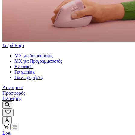
Σειρά Ergo
MX για Δημιουργούς
MX για Προγραμματιστές
Εν κινήσει
Για gaming
Για επιχειρήσεις
Λογισμικό
Προσφορές
Πλανήτης
Logi