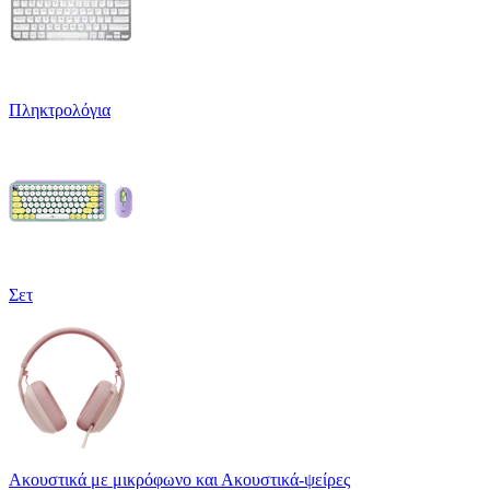
Πληκτρολόγια
Σετ
Ακουστικά με μικρόφωνο και Ακουστικά-ψείρες