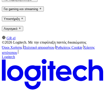
Για gaming και streaming
Υποστήριξη
Λογισμικό
GR,el
©2026 Logitech. Με την επιφύλαξη παντός δικαιώματος
Όροι Χρήσης
Πολιτική απορρήτου
Ρυθμίσεις Cookie
Χάρτης
ιστότοπου
Logitech