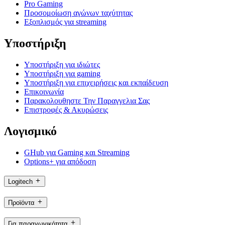
Pro Gaming
Προσομοίωση αγώνων ταχύτητας
Εξοπλισμός για streaming
Υποστήριξη
Υποστήριξη για ιδιώτες
Υποστήριξη για gaming
Υποστήριξη για επιχειρήσεις και εκπαίδευση
Επικοινωνία
Παρακολουθηστε Την Παραγγελια Σας
Επιστροφές & Ακυρώσεις
Λογισμικό
GHub για Gaming και Streaming
Options+ για απόδοση
Logitech
Προϊόντα
Για παραγωγικότητα