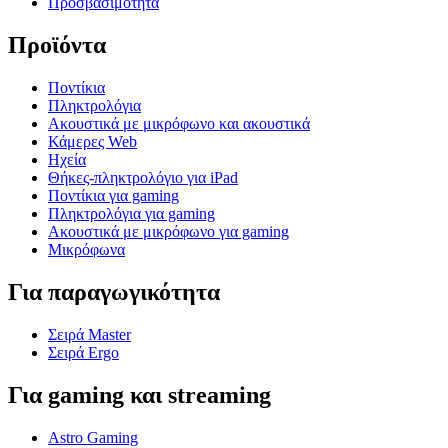
Προσβασιμότητα
Προϊόντα
Ποντίκια
Πληκτρολόγια
Ακουστικά με μικρόφωνο και ακουστικά
Κάμερες Web
Ηχεία
Θήκες-πληκτρολόγιο για iPad
Ποντίκια για gaming
Πληκτρολόγια για gaming
Ακουστικά με μικρόφωνο για gaming
Μικρόφωνα
Για παραγωγικότητα
Σειρά Master
Σειρά Ergo
Για gaming και streaming
Astro Gaming