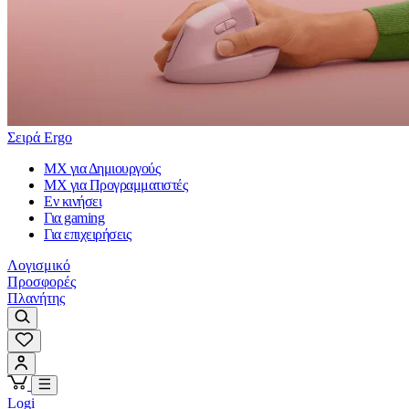
Σειρά Ergo
MX για Δημιουργούς
MX για Προγραμματιστές
Εν κινήσει
Για gaming
Για επιχειρήσεις
Λογισμικό
Προσφορές
Πλανήτης
Logi