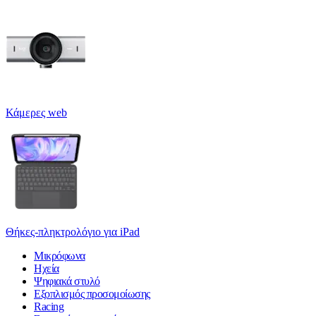
Κάμερες web
Θήκες-πληκτρολόγιο για iPad
Μικρόφωνα
Ηχεία
Ψηφιακά στυλό
Εξοπλισμός προσομοίωσης
Racing