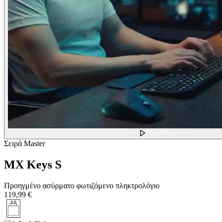
Σειρά Master
MX Keys S
Προηγμένο ασύρματο φωτιζόμενο πληκτρολόγιο
119,99 €