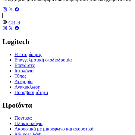
GR,el
Logitech
Η ιστορία μας
Επαγγελματική σταδιοδρομία
Επενδυτές
Ιστολόγιο
Τύπος
Αειφορία
Ανακύκλωση
Προσβασιμότητα
Προϊόντα
Ποντίκια
Πληκτρολόγια
Ακουστικά με μικρόφωνο και ακουστικά
Κάμερες Web