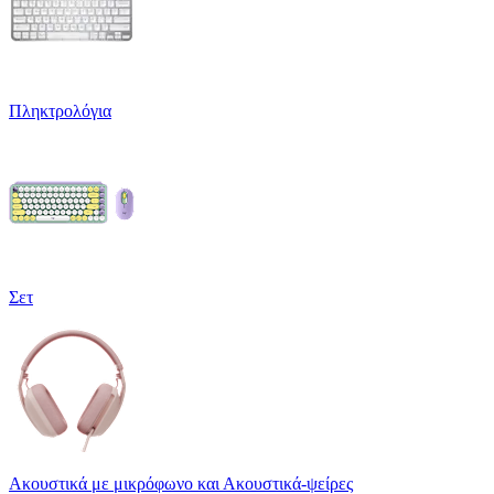
Πληκτρολόγια
Σετ
Ακουστικά με μικρόφωνο και Ακουστικά-ψείρες