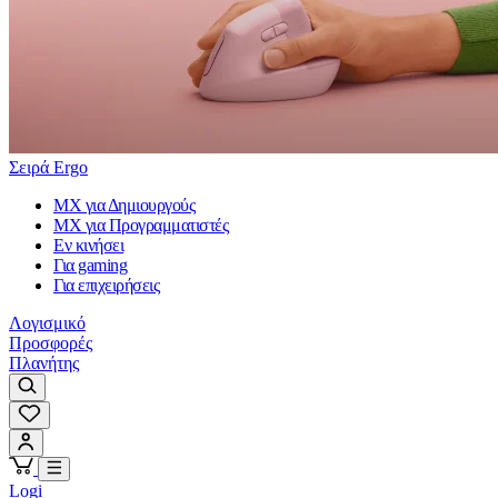
Σειρά Ergo
MX για Δημιουργούς
MX για Προγραμματιστές
Εν κινήσει
Για gaming
Για επιχειρήσεις
Λογισμικό
Προσφορές
Πλανήτης
Logi