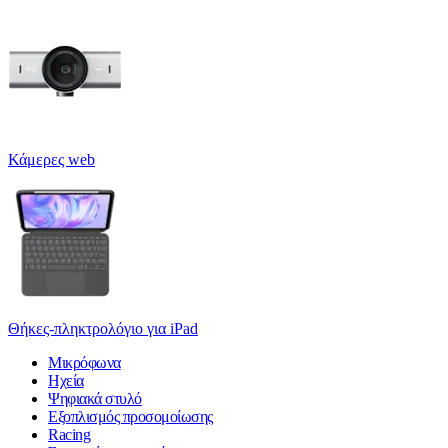
Κάμερες web
Θήκες-πληκτρολόγιο για iPad
Μικρόφωνα
Ηχεία
Ψηφιακά στυλό
Εξοπλισμός προσομοίωσης
Racing