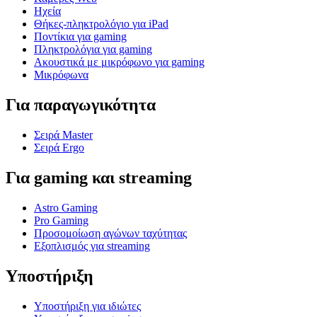
Ηχεία
Θήκες-πληκτρολόγιο για iPad
Ποντίκια για gaming
Πληκτρολόγια για gaming
Ακουστικά με μικρόφωνο για gaming
Μικρόφωνα
Για παραγωγικότητα
Σειρά Master
Σειρά Ergo
Για gaming και streaming
Astro Gaming
Pro Gaming
Προσομοίωση αγώνων ταχύτητας
Εξοπλισμός για streaming
Υποστήριξη
Υποστήριξη για ιδιώτες