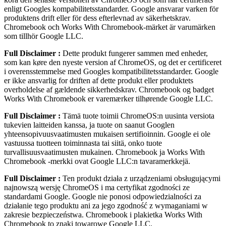
enligt Googles kompabilitetsstandarder. Google ansvarar varken för
produktens drift eller för dess efterlevnad av säkerhetskrav.
Chromebook och Works With Chromebook-märket är varumärken
som tillhör Google LLC.
Full Disclaimer :
Dette produkt fungerer sammen med enheder,
som kan køre den nyeste version af ChromeOS, og det er certificeret
i overensstemmelse med Googles kompatibilitetsstandarder. Google
er ikke ansvarlig for driften af dette produkt eller produktets
overholdelse af gældende sikkerhedskrav. Chromebook og badget
Works With Chromebook er varemærker tilhørende Google LLC.
Full Disclaimer :
Tämä tuote toimii ChromeOS:n uusinta versiota
tukevien laitteiden kanssa, ja tuote on saanut Googlen
yhteensopivuusvaatimusten mukaisen sertifioinnin. Google ei ole
vastuussa tuotteen toiminnasta tai siitä, onko tuote
turvallisuusvaatimusten mukainen. Chromebook ja Works With
Chromebook ‑merkki ovat Google LLC:n tavaramerkkejä.
Full Disclaimer :
Ten produkt działa z urządzeniami obsługującymi
najnowszą wersję ChromeOS i ma certyfikat zgodności ze
standardami Google. Google nie ponosi odpowiedzialności za
działanie tego produktu ani za jego zgodność z wymaganiami w
zakresie bezpieczeństwa. Chromebook i plakietka Works With
Chromebook to znaki towarowe Google LLC.