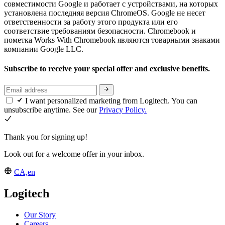
совместимости Google и работает с устройствами, на которых
установлена последняя версия ChromeOS. Google не несет
ответственности за работу этого продукта или его
соответствие требованиям безопасности. Chromebook и
пометка Works With Chromebook являются товарными знаками
компании Google LLC.
Subscribe to receive your special offer and exclusive benefits.
I want personalized marketing from Logitech. You can
unsubscribe anytime. See our
Privacy Policy.
Thank you for signing up!
Look out for a welcome offer in your inbox.
CA,en
Logitech
Our Story
Careers