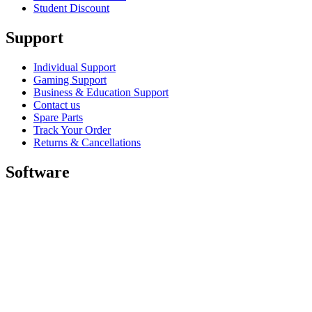
Student Discount
Support
Individual Support
Gaming Support
Business & Education Support
Contact us
Spare Parts
Track Your Order
Returns & Cancellations
Software
GHub for Gaming & Streaming
Options+ for Performance
Logitech
Shop products
For Productivity