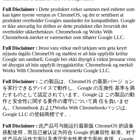
Full Disclaimer :
Dette produktet virker sammen med enheter som
kan kjøre nyeste versjon av ChromeOS, og det er sertifisert at
produktet overholder Googles standarder for kompatibilitet. Google
er ikke ansvarlig for driften av dette produktet eller hvorvidt det
overholder sikkerhetskrav. Chromebook og Works With
Chromebook-merket er varemerker som tilhører Google LLC.
Full Disclaimer :
Þessi vara virkar með tækjum sem geta keyrt
nýjustu útgáfu ChromeOS og staðfest er að hún uppfyllir kröfur
Google um samhæfi. Google ber ekki ábyrgð á virkni þessarar vöru
né ábyrgist að hún uppfylli öryggiskröfur. Chromebook og merkið
Works With Chromebook eru vörumerki Google LLC.
Full Disclaimer :
この製品は、ChromeOS の最新バージ ョン
を実⾏できるデバイスで動作し、Google の互換性 基準を満
たすものとして認定されています。Google は この製品の動
作と安全性に関する要件の遵守について責 任を負いませ
ん。Chromebook およびWorks With Chromebookバッジは、
Google LLC の登録商標です。.
Full Disclaimer :
此产品可与能运⾏最新版 ChromeOS 的设备
搭配使⽤，⽽且已被认证为符合 Google 的兼容性 标准。对于
此产品在运作⽅⾯以及遵守安全性要求⽅⾯的 表现，Google