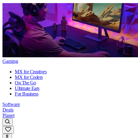
Gaming
MX for Creatives
MX for Coders
On The Go
Ultimate Ears
For Business
Software
Deals
Planet