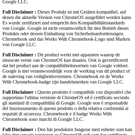
Google LLC.
Full Disclaimer :
Dieses Produkt ist mit Geräten kompatibel, auf
denen die aktuelle Version von ChromeOS ausgeführt werden kann.
Es wurde zertifiziert und entspricht den Kompatibilitätsstandards
von Google. Google ist nicht verantwortlich für den Betrieb dieses
Produkts oder dessen Einhaltung von Sicherheitsanforderungen.
Chromebook und das Works With Chromebook-Logo sind Marken
von Google LLC.
Full Disclaimer :
Dit product werkt met apparaten waarop de
nieuwste versie van ChromeOS kan draaien. Ook is gecertificeerd
dat het product aan de compatibiliteitsnormen van Google voldoet.
Google is niet verantwoordelijk voor de werking van dit product of
de naleving van veiligheidsvereisten. Chromebook en de Works
With Chromebook-badge zijn handelsmerken van Google LLC.
Full Disclaimer :
Questo prodotto è compatibile con dispositivi che
supportano l'ultima versione di ChromeOS ed è certificato secondo
gli standard di compatibilità di Google. Google non è responsabile
del funzionamento di questo prodotto o della relativa conformità ai
requisiti di sicurezza. Chromebook e il badge Works With
Chromebook sono marchi di Google LLC.
Full Disclaimer :
Den här produkten fungerar med enheter som kan
köra den senaste versionen av ChromeOS och som har certifierats