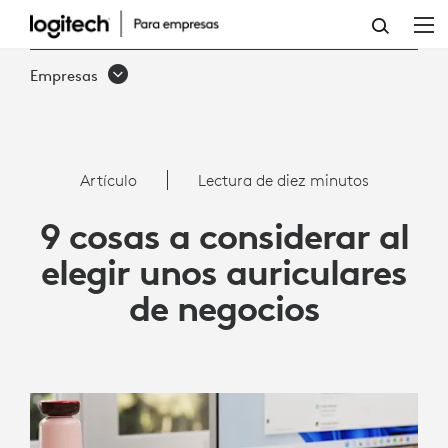
9
COSAS
Empresas
A
CONSIDERAR
AL
Artículo
Lectura de diez minutos
ELEGIR
9 cosas a considerar al
UNOS
elegir unos auriculares
AURICULARES
de negocios
DE
NEGOCIOS