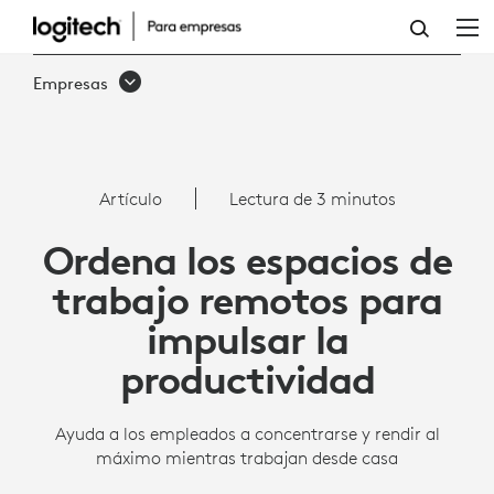
DESPEJE
LOS
Empresas
ESPACIOS
DE
TRABAJO
Artículo
Lectura de 3 minutos
REMOTOS
Ordena los espacios de
|
trabajo remotos para
LOGITECH
impulsar la
PARA
productividad
EMPRESAS
Ayuda a los empleados a concentrarse y rendir al
máximo mientras trabajan desde casa