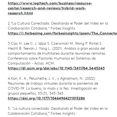
https://www.logitech.com/business/resource-
center/research-and-reviews/hybrid-work-
research.html
2.“La Cultura Conectada: Desatando el Poder del Video en la
Colaboración Cotidiana,” Forbes Insights.
https://i.forbesimg.com/forbesinsights/zoom/The_Connecte
3.Cao H. Lee C. J. Iqbal S. Czerwinski M. Wong P. Rintel S.
Hecht B. Teevan J. Yang L. (2021). Análisis a gran escala del
comportamiento de multitarea durante reuniones remotas.
Conferencia sobre Factores Humanos en Sistemas de
Computación - Actas. ACM.
https://dl.acm.org/doi/abs/10.1145/3411764.3445243
4.Karl, K. A., Peluchette, J. V., y Aghakhani, N. (2022).
Reuniones de trabajo virtuales durante la pandemia de
COVID-19: Lo bueno, lo malo y lo feo. Investigación en
grupos pequeños, 53(3), 343-365.
https://doi.org/10.1177/10464964211015286
5. "La cultura conectada: Desatando el Poder del Video en la
Colaboración Cotidiana,” Forbes Insights.